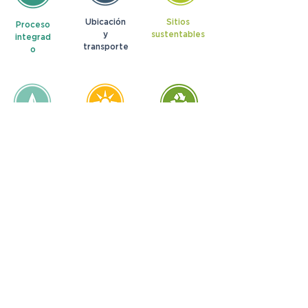
Ubicación
Sitios
Proceso
y
sustentables
integrad
transporte
o
Uso eficiente
Energía y
Materiales y
del agua
atmósfera
recursos
Calidad
Innovación
Prioridad
ambiental
regional
interior