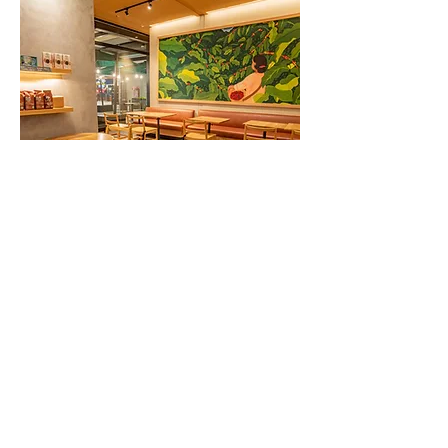
25%
Ahorro energético
30%
Eficiencia hídrica