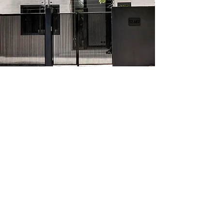
La vivienda cuenta con una planta de
generación de energía renovable, que
responde en ubicación al paso de luz
solar y a la radiación de todo el año, lo
cual permitió instalar paneles
fotovoltaicos con un aprovechamiento
casi al 100%.
Otro aspecto de gran importancia fue el