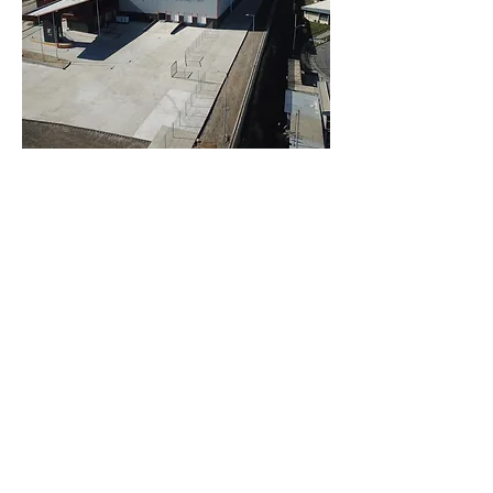
45% energy savings
Improves indoor air quality
30% water efficiency
80% Construction waste
management
Exemplary Performance