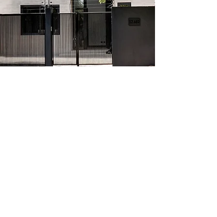
La vivienda cuenta con una planta de
generación de energía renovable, que
responde en ubicación al paso de luz
solar y a la radiación de todo el año, lo
cual permitió instalar paneles
fotovoltaicos con un aprovechamiento
casi al 100%.
Otro aspecto de gran importancia fue el